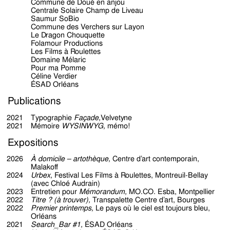
Commune de Doué en anjou
Centrale Solaire Champ de Liveau
Saumur SoBio
Commune des Verchers sur Layon
Le Dragon Chouquette
Folamour Productions
Les Films à Roulettes
Domaine Mélaric
Pour ma Pomme
Céline Verdier
ÉSAD Orléans
Publications
2021
Typographie
Façade,
Velvetyne
2021
Mémoire
WYSINWYG,
mémo!
Expositions
2026
À domicile – artothèque,
Centre d’art contemporain,
Malakoff
2024
Urbex,
Festival
Les Films à Roulettes,
Montreuil-Bellay
(avec
Chloé Audrain
)
2023
Entretien pour
Mémorandum,
MO.CO. Esba, Montpellier
2022
Titre ? (à trouver),
Transpalette Centre d’art, Bourges
2022
Premier printemps,
Le pays où le ciel est toujours bleu,
Orléans
2021
Search_Bar #1,
ÉSAD Orléans